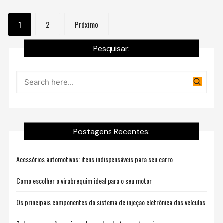
Navegação
1
2
Próximo
por
Pesquisar:
posts
Postagens Recentes:
Acessórios automotivos: itens indispensáveis para seu carro
Como escolher o virabrequim ideal para o seu motor
Os principais componentes do sistema de injeção eletrônica dos veículos